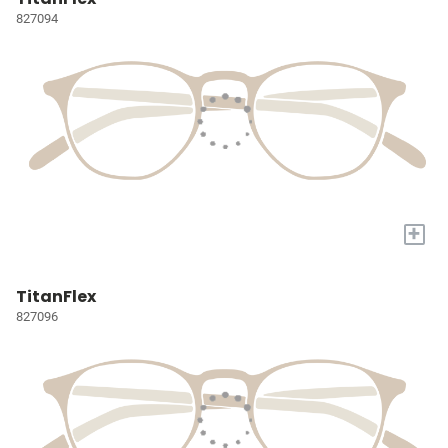
827094
+
TitanFlex
827096