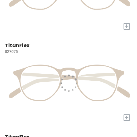
+
TitanFlex
827075
+
TitanFlex