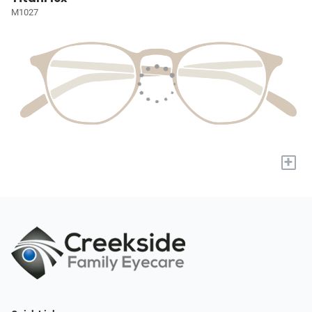
M1027
+