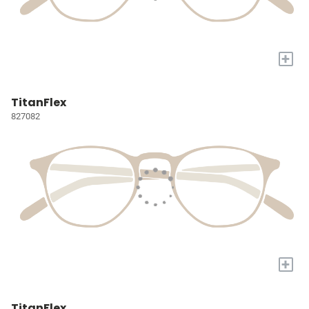
+
TitanFlex
827082
+
TitanFlex