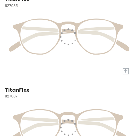
827085
+
TitanFlex
827087