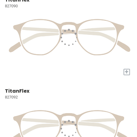
827090
+
TitanFlex
827092