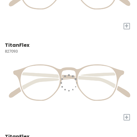
+
TitanFlex
827093
+
TitanFlex