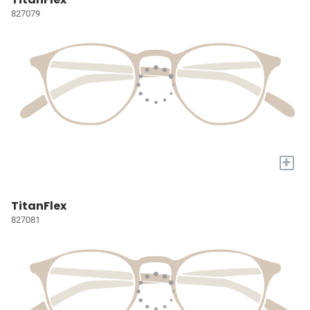
827079
+
TitanFlex
827081