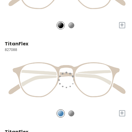
+
TitanFlex
827088
+
TitanFlex